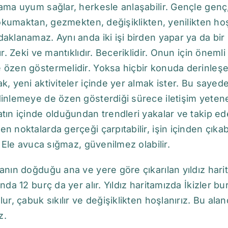
ama uyum sağlar, herkesle anlaşabilir. Gençle genç,
; okumaktan, gezmekten, değişiklikten, yenilikten hoşl
aklanamaz. Aynı anda iki işi birden yapar ya da bir
dır. Zeki ve mantıklıdır. Beceriklidir. Onun için öne
özen göstermelidir. Yoksa hiçbir konuda derinleşeme
k, yeni aktiviteler içinde yer almak ister. Bu saye
inlemeye de özen gösterdiği sürece iletişim yetene
tın içinde olduğundan trendleri yakalar ve takip ede
n noktalarda gerçeği çarpıtabilir, işin içinden çıkabil
r. Ele avuca sığmaz, güvenilmez olabilir.
anın doğduğu ana ve yere göre çıkarılan yıldız harita
ında 12 burç da yer alır. Yıldız haritamızda İkizler bu
lur, çabuk sıkılır ve değişiklikten hoşlanırız. Bu al
z.