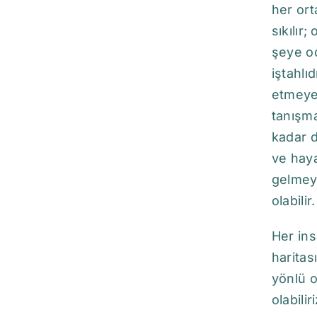
her ort
sıkılır
şeye od
iştahlı
etmeye 
tanışma
kadar d
ve haya
gelmeye
olabili
Her ins
haritas
yönlü o
olabiliri