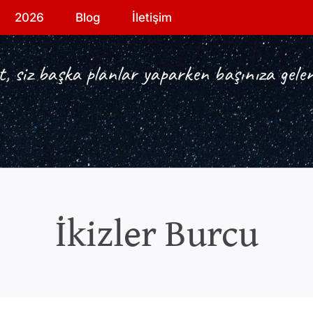
2026
Blog
İletişim
, siz başka planlar yaparken başınıza gelen
İkizler Burcu