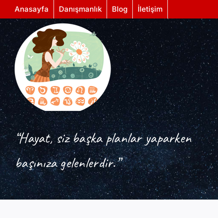
Skip
Anasayfa
Danışmanlık
Blog
İletişim
to
content
“Hayat, siz başka planlar yaparken
başınıza gelenlerdir.”