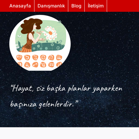
Skip
Anasayfa
Danışmanlık
Blog
İletişim
to
content
“Hayat, siz başka planlar yaparken
başınıza gelenlerdir.”