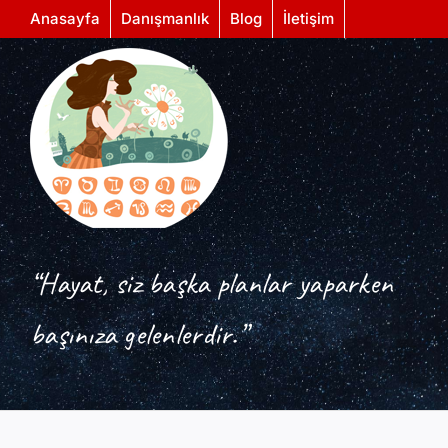
Skip
Anasayfa
Danışmanlık
Blog
İletişim
to
content
“Hayat, siz başka planlar yaparken
başınıza gelenlerdir.”