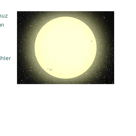
muz
ın
ihler