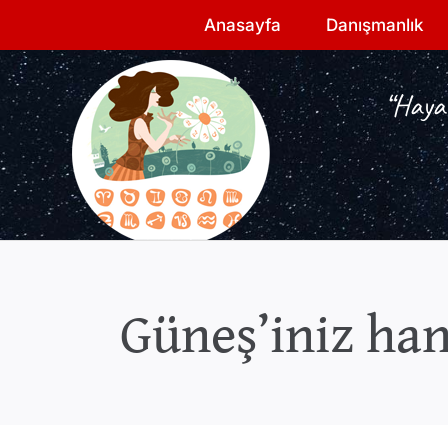
Skip
Anasayfa
Danışmanlık
to
content
“Hayat
Güneş’iniz han