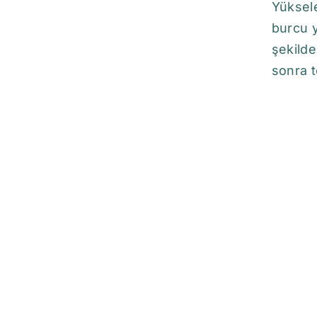
Yüksele
burcu y
şekilde
sonra t