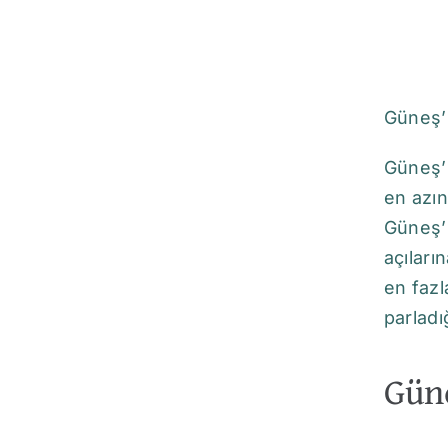
Güneş’i
Güneş’i
en azın
Güneş’
açıları
en fazl
parladı
Gün