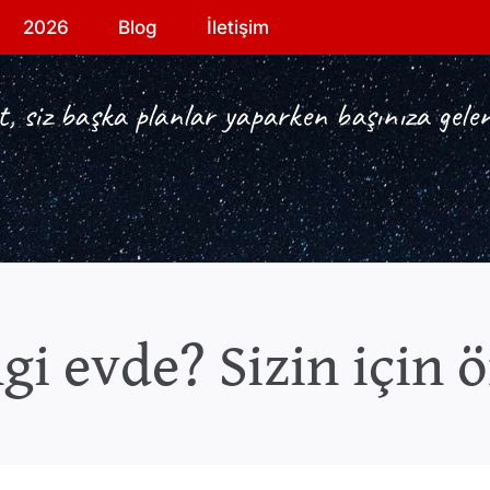
2026
Blog
İletişim
, siz başka planlar yaparken başınıza gelen
gi evde? Sizin için 