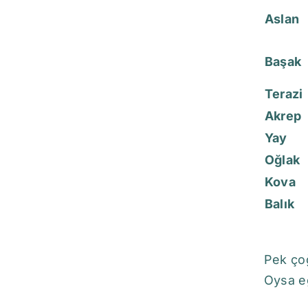
Aslan
Başak
Terazi
Akrep
Yay
Oğlak
Kova
Balık
Pek çoğ
Oysa eğ