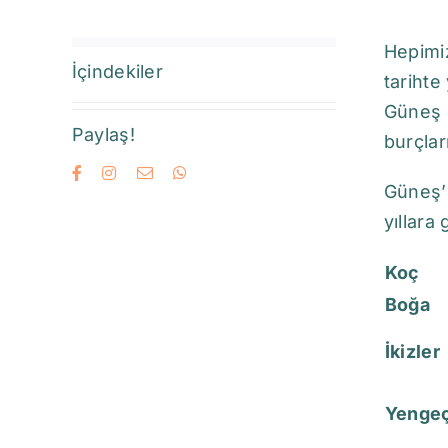
Hepimi
İçindekiler
tarihte
Güneş ç
Paylaş!
burçlar
Güneş’i
yıllara
Koç
Boğa
İkizler
Yenge