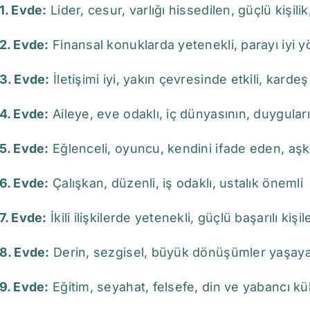
1. Evde:
Lider, cesur, varlığı hissedilen, güçlü kişi
2. Evde:
Finansal konuklarda yetenekli, parayı iyi 
3. Evde:
İletişimi iyi, yakın çevresinde etkili, karde
4. Evde:
Aileye, eve odaklı, iç dünyasının, duygular
5. Evde:
Eğlenceli, oyuncu, kendini ifade eden, aş
6. Evde:
Çalışkan, düzenli, iş odaklı, ustalık önemli
7. Evde:
İkili ilişkilerde yetenekli, güçlü başarılı kişi
8. Evde:
Derin, sezgisel, büyük dönüşümler yaşaya
9. Evde:
Eğitim, seyahat, felsefe, din ve yabancı kü