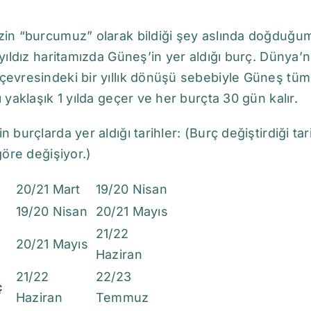
zin “burcumuz” olarak bildiği şey aslında doğduğu
 yıldız haritamızda Güneş’in yer aldığı burç. Dünya’n
evresindeki bir yıllık dönüşü sebebiyle Güneş tüm
ı yaklaşık 1 yılda geçer ve her burçta 30 gün kalır.
n burçlarda yer aldığı tarihler: (Burç değiştirdiği tar
 göre değişiyor.)
20/21 Mart
19/20 Nisan
19/20 Nisan
20/21 Mayıs
21/22
20/21 Mayıs
Haziran
21/22
22/23
ç
Haziran
Temmuz