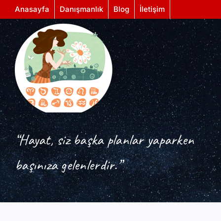
Skip
Anasayfa
Danışmanlık
Blog
İletişim
to
content
“Hayat, siz başka planlar yaparken
başınıza gelenlerdir.”