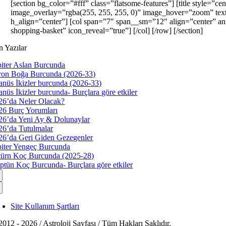
[section bg_color=”#fff” class=”flatsome-features”] [title style=
image_overlay=”rgba(255, 255, 255, 0)” image_hover=”zoom” text_
h_align=”center”] [col span=”7″ span__sm=”12″ align=”center” ani
shopping-basket” icon_reveal=”true”] [/col] [/row] [/section]
n Yazılar
piter Aslan Burcunda
ron Boğa Burcunda (2026-33)
anüs İkizler burcunda (2026-33)
anüs İkizler burcunda- Burçlara göre etkiler
26’da Neler Olacak?
26 Burç Yorumları
26’da Yeni Ay & Dolunaylar
26’da Tutulmalar
26’da Geri Giden Gezegenler
piter Yengeç Burcunda
türn Koç Burcunda (2025-28)
ptün Koç Burcunda- Burçlara göre etkiler
Site Kullanım Şartları
2012 - 2026 / Astroloji Sayfası / Tüm Hakları Saklıdır.