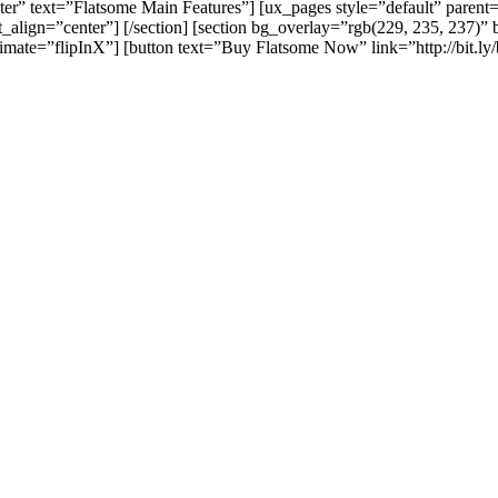
”center” text=”Flatsome Main Features”] [ux_pages style=”default” par
align=”center”] [/section] [section bg_overlay=”rgb(229, 235, 237)” 
mate=”flipInX”] [button text=”Buy Flatsome Now” link=”http://bit.ly/