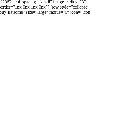
ent=”2862″ col_spacing=”small” image_radius=”3″
border=”1px 0px 1px 0px”] [row style=”collapse”
buy-flatsome” size=”large” radius=”6″ icon=”icon-