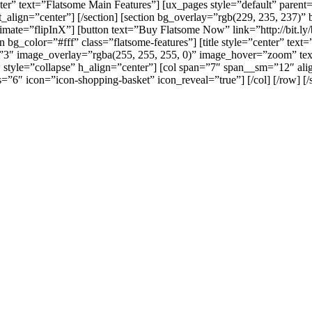
”center” text=”Flatsome Main Features”] [ux_pages style=”default” par
align=”center”] [/section] [section bg_overlay=”rgb(229, 235, 237)” 
mate=”flipInX”] [button text=”Buy Flatsome Now” link=”http://bit.ly/
ion bg_color=”#fff” class=”flatsome-features”] [title style=”center” te
”3″ image_overlay=”rgba(255, 255, 255, 0)” image_hover=”zoom” text_a
style=”collapse” h_align=”center”] [col span=”7″ span__sm=”12″ ali
s=”6″ icon=”icon-shopping-basket” icon_reveal=”true”] [/col] [/row] [/