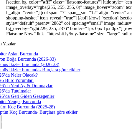
[section bg_color=”#fff” class=”flatsome-features”] [title style=
image_overlay=”rgba(255, 255, 255, 0)” image_hover=”zoom” text_
h_align=”center”] [col span=”7″ span__sm=”12″ align=”center” ani
shopping-basket” icon_reveal=”true”] [/col] [/row] [/section] [sect
style=”default” parent=”2862″ col_spacing=”small” image_radius=
bg_overlay=”rgb(229, 235, 237)” border=”1px 0px 1px 0px”] [row 
Flatsome Now” link=”http://bit.ly/buy-flatsome” size=”large” radiu
n Yazılar
piter Aslan Burcunda
ron Boğa Burcunda (2026-33)
anüs İkizler burcunda (2026-33)
anüs İkizler burcunda- Burçlara göre etkiler
26’da Neler Olacak?
26 Burç Yorumları
26’da Yeni Ay & Dolunaylar
26’da Tutulmalar
26’da Geri Giden Gezegenler
piter Yengeç Burcunda
türn Koç Burcunda (2025-28)
ptün Koç Burcunda- Burçlara göre etkiler