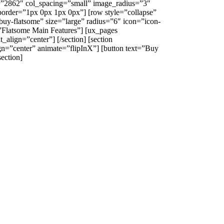
ent=”2862″ col_spacing=”small” image_radius=”3″
border=”1px 0px 1px 0px”] [row style=”collapse”
buy-flatsome” size=”large” radius=”6″ icon=”icon-
xt=”Flatsome Main Features”] [ux_pages
lign=”center”] [/section] [section
gn=”center” animate=”flipInX”] [button text=”Buy
section]