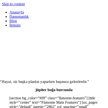
Skip to content
Anasayfa
Danışmanlık
Blog
İletişim
“Hayat, siz başka planlar yaparken başınıza gelenlerdir.”
jüpiter boğa burcunda
[section bg_color=”#fff” class=”flatsome-features”] [title
style=”center” text=”Flatsome Main Features”] [ux_pages
style=”default” parent=”2862″ col_spacing=”small”