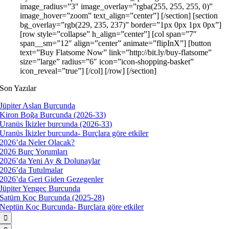
image_radius=”3″ image_overlay=”rgba(255, 255, 255, 0)”
image_hover=”zoom” text_align=”center”] [/section] [section
bg_overlay=”rgb(229, 235, 237)” border=”1px 0px 1px 0px”]
[row style=”collapse” h_align=”center”] [col span=”7″
span__sm=”12″ align=”center” animate=”flipInX”] [button
text=”Buy Flatsome Now” link=”http://bit.ly/buy-flatsome”
size=”large” radius=”6″ icon=”icon-shopping-basket”
icon_reveal=”true”] [/col] [/row] [/section]
Son Yazılar
Jüpiter Aslan Burcunda
Kiron Boğa Burcunda (2026-33)
Uranüs İkizler burcunda (2026-33)
Uranüs İkizler burcunda- Burçlara göre etkiler
2026’da Neler Olacak?
2026 Burç Yorumları
2026’da Yeni Ay & Dolunaylar
2026’da Tutulmalar
2026’da Geri Giden Gezegenler
Jüpiter Yengeç Burcunda
Satürn Koç Burcunda (2025-28)
Neptün Koç Burcunda- Burçlara göre etkiler
