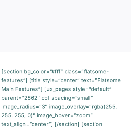
[section bg_color=”#fff” class=”flatsome-
features”] [title style=”center” text=”Flatsome
Main Features”] [ux_pages style=”default”
parent=”2862″ col_spacing=”small”
image_radius=”3″ image_overlay=”rgba(255,
255, 255, 0)” image_hover=”zoom”
text_align=”center”] [/section] [section