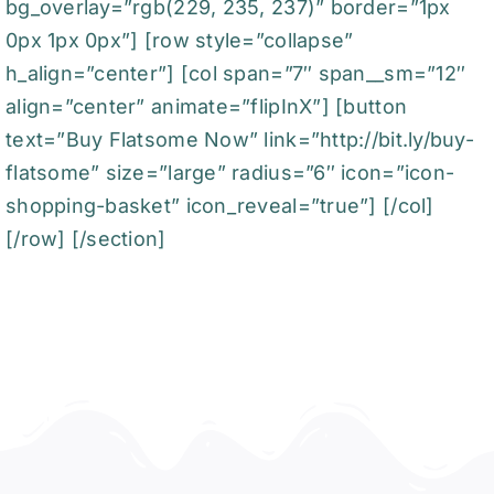
bg_overlay=”rgb(229, 235, 237)” border=”1px
0px 1px 0px”] [row style=”collapse”
h_align=”center”] [col span=”7″ span__sm=”12″
align=”center” animate=”flipInX”] [button
text=”Buy Flatsome Now” link=”http://bit.ly/buy-
flatsome” size=”large” radius=”6″ icon=”icon-
shopping-basket” icon_reveal=”true”] [/col]
[/row] [/section]